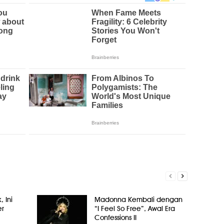
, Ini
Madonna Kembali dengan
er
“I Feel So Free”, Awal Era
Confessions II