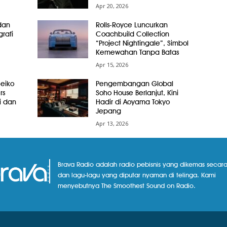
Apr 20, 2026
dan
Rolls-Royce Luncurkan
grafi
Coachbuild Collection
“Project Nightingale”, Simbol
Kemewahan Tanpa Batas
Apr 15, 2026
Seiko
Pengembangan Global
rs
Soho House Berlanjut, Kini
i dan
Hadir di Aoyama Tokyo
Jepang
Apr 13, 2026
Brava Radio adalah radio pebisnis yang dikemas secara
dan lagu-lagu yang diputar nyaman di telinga. Kami
menyebutnya The Smoothest Sound on Radio.