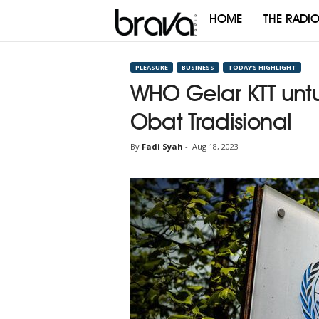
HOME
THE RADI
Brava
Radio
PLEASURE
BUSINESS
TODAY’S HIGHLIGHT
WHO Gelar KTT un
Obat Tradisional
By
Fadi Syah
-
Aug 18, 2023