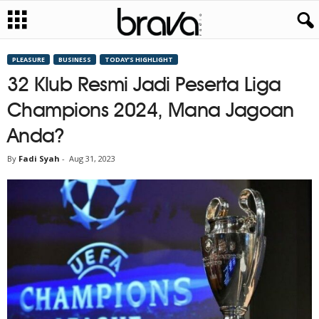
PLEASURE
BUSINESS
TODAY’S HIGHLIGHT
32 Klub Resmi Jadi Peserta Liga
Champions 2024, Mana Jagoan
Anda?
By
Fadi Syah
-
Aug 31, 2023