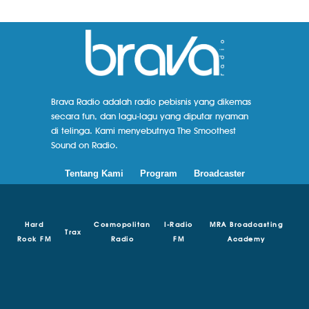
Brava Radio adalah radio pebisnis yang dikemas
secara fun, dan lagu-lagu yang diputar nyaman
di telinga. Kami menyebutnya The Smoothest
Sound on Radio.
Tentang Kami
Program
Broadcaster
Hard
Cosmopolitan
I-Radio
MRA Broadcasting
Trax
Rock FM
Radio
FM
Academy