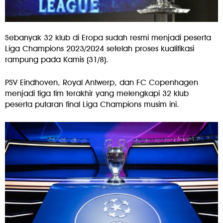
Sebanyak 32 klub di Eropa sudah resmi menjadi peserta
Liga Champions 2023/2024 setelah proses kualifikasi
rampung pada Kamis (31/8).
PSV Eindhoven, Royal Antwerp, dan FC Copenhagen
menjadi tiga tim terakhir yang melengkapi 32 klub
peserta putaran final Liga Champions musim ini.