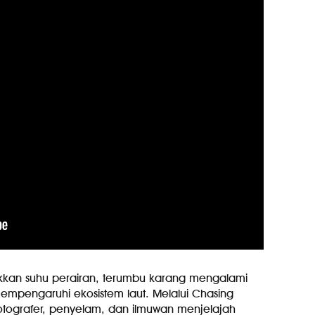
kkan suhu perairan, terumbu karang mengalami
empengaruhi ekosistem laut. Melalui Chasing
 fotografer, penyelam, dan ilmuwan menjelajah