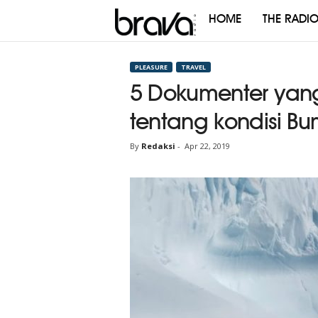
HOME
THE RADI
Brava
Radio
PLEASURE
TRAVEL
5 Dokumenter yan
tentang kondisi Bu
By
Redaksi
-
Apr 22, 2019