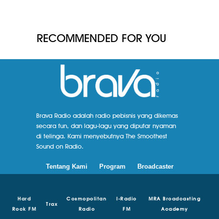
RECOMMENDED FOR YOU
Brava Radio adalah radio pebisnis yang dikemas
secara fun, dan lagu-lagu yang diputar nyaman
di telinga. Kami menyebutnya The Smoothest
Sound on Radio.
Tentang Kami
Program
Broadcaster
Hard
Cosmopolitan
I-Radio
MRA Broadcasting
Trax
Rock FM
Radio
FM
Academy