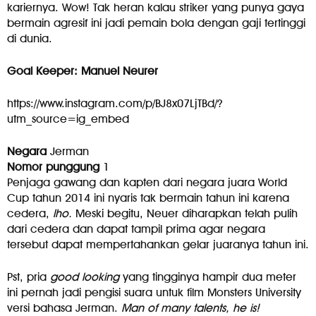
kariernya. Wow! Tak heran kalau striker yang punya gaya
bermain agresif ini jadi pemain bola dengan gaji tertinggi
di dunia.
Goal Keeper: Manuel Neurer
https://www.instagram.com/p/BJ8x07LjTBd/?
utm_source=ig_embed
Negara
Jerman
Nomor punggung
1
Penjaga gawang dan kapten dari negara juara World
Cup tahun 2014 ini nyaris tak bermain tahun ini karena
cedera,
lho.
Meski begitu, Neuer diharapkan telah pulih
dari cedera dan dapat tampil prima agar negara
tersebut dapat mempertahankan gelar juaranya tahun ini.
Pst, pria
good looking
yang tingginya hampir dua meter
ini pernah jadi pengisi suara untuk film Monsters University
versi bahasa Jerman.
Man of many talents, he is!