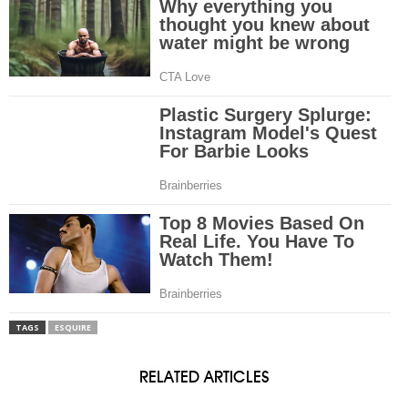
TAGS
ESQUIRE
RELATED ARTICLES