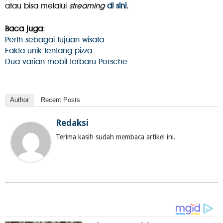
atau bisa melalui
streaming
di sini
.
Baca juga
:
Perth sebagai tujuan wisata
Fakta unik tentang pizza
Dua varian mobil terbaru Porsche
Author
Recent Posts
Redaksi
Terima kasih sudah membaca artikel ini.