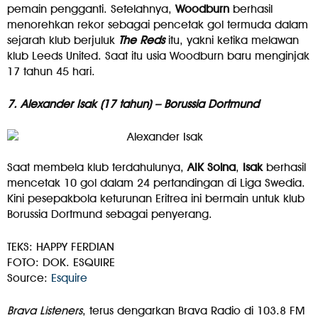
pemain pengganti. Setelahnya,
Woodburn
berhasil
menorehkan rekor sebagai pencetak gol termuda dalam
sejarah klub berjuluk
The Reds
itu, yakni ketika melawan
klub Leeds United. Saat itu usia Woodburn baru menginjak
17 tahun 45 hari.
7. Alexander Isak (17 tahun) – Borussia Dortmund
Saat membela klub terdahulunya,
AIK Solna
,
Isak
berhasil
mencetak 10 gol dalam 24 pertandingan di Liga Swedia.
Kini pesepakbola keturunan Eritrea ini bermain untuk klub
Borussia Dortmund sebagai penyerang.
TEKS: HAPPY FERDIAN
FOTO: DOK. ESQUIRE
Source:
Esquire
Brava Listeners
, terus dengarkan Brava Radio di 103.8 FM