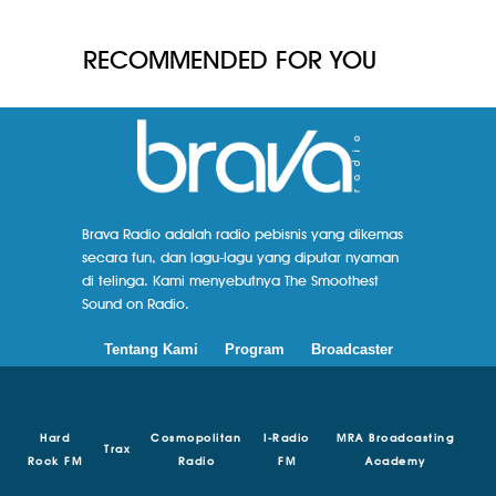
RECOMMENDED FOR YOU
Brava Radio adalah radio pebisnis yang dikemas
secara fun, dan lagu-lagu yang diputar nyaman
di telinga. Kami menyebutnya The Smoothest
Sound on Radio.
Tentang Kami
Program
Broadcaster
Hard
Cosmopolitan
I-Radio
MRA Broadcasting
Trax
Rock FM
Radio
FM
Academy