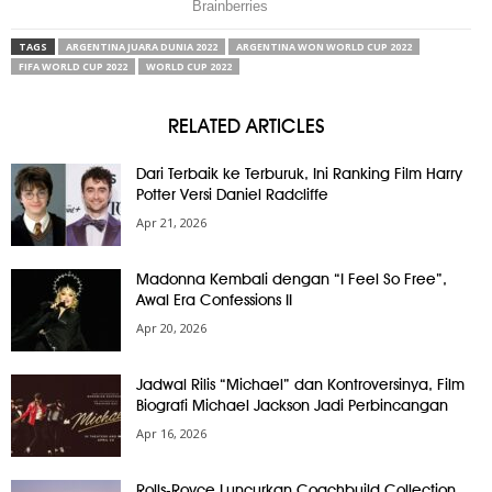
TAGS
ARGENTINA JUARA DUNIA 2022
ARGENTINA WON WORLD CUP 2022
FIFA WORLD CUP 2022
WORLD CUP 2022
RELATED ARTICLES
Dari Terbaik ke Terburuk, Ini Ranking Film Harry
Potter Versi Daniel Radcliffe
Apr 21, 2026
Madonna Kembali dengan “I Feel So Free”,
Awal Era Confessions II
Apr 20, 2026
Jadwal Rilis “Michael” dan Kontroversinya, Film
Biografi Michael Jackson Jadi Perbincangan
Apr 16, 2026
Rolls-Royce Luncurkan Coachbuild Collection