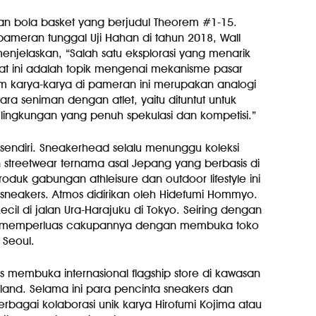
 dan bola basket yang berjudul Theorem #1-15.
meran tunggal Uji Hahan di tahun 2018, Wall
enjelaskan, “Salah satu eksplorasi yang menarik
at ini adalah topik mengenai mekanisme pasar
lam karya-karya di pameran ini merupakan analogi
 seniman dengan atlet, yaitu dituntut untuk
 lingkungan yang penuh spekulasi dan kompetisi.”
sendiri. Sneakerhead selalu menunggu koleksi
an streetwear ternama asal Jepang yang berbasis di
duk gabungan athleisure dan outdoor lifestyle ini
sneakers. Atmos didirikan oleh Hidefumi Hommyo.
l kecil di jalan Ura-Harajuku di Tokyo. Seiring dengan
 memperluas cakupannya dengan membuka toko
 Seoul.
s membuka internasional flagship store di kawasan
iland. Selama ini para pencinta sneakers dan
rbagai kolaborasi unik karya Hirofumi Kojima atau