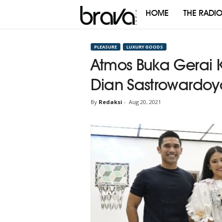
HOME
THE RADI
Brava
Radio
PLEASURE
LUXURY GOODS
Atmos Buka Gerai 
Dian Sastrowardoyo
By
Redaksi
-
Aug 20, 2021