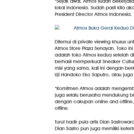
“Sejak awal, Atmos sudah bekerja
lokal Indonesia. Sudah pasti kita a
President Director Atmos Indonesia.
Ditemui di private viewing khusus 
Atmos Store Plaza Senayan. Toko in
adalah toko Atmos kedua setelah dib
berhasil memperkuat Sneaker Cult
misi yang sama, kali ini dengan ber
Uji Handoko Eko Saputro, atau jug
“Komitmen Atmos adalah mengembang
juga selalu berusaha mendukung bran
dengan cakupan online and offline,
offline.
Turut hadir pula artis Dian Sastrow
Dian Sastro pun juga memiliki ketert