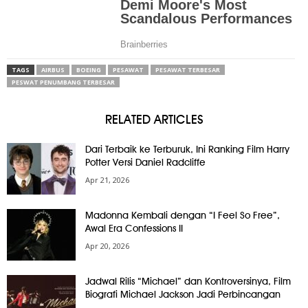
TAGS
AIRBUS
BOEING
PESAWAT
PESAWAT TERBESAR
PESWAT PENUMBANG TERBESAR
RELATED ARTICLES
Dari Terbaik ke Terburuk, Ini Ranking Film Harry
Potter Versi Daniel Radcliffe
Apr 21, 2026
Madonna Kembali dengan “I Feel So Free”,
Awal Era Confessions II
Apr 20, 2026
Jadwal Rilis “Michael” dan Kontroversinya, Film
Biografi Michael Jackson Jadi Perbincangan