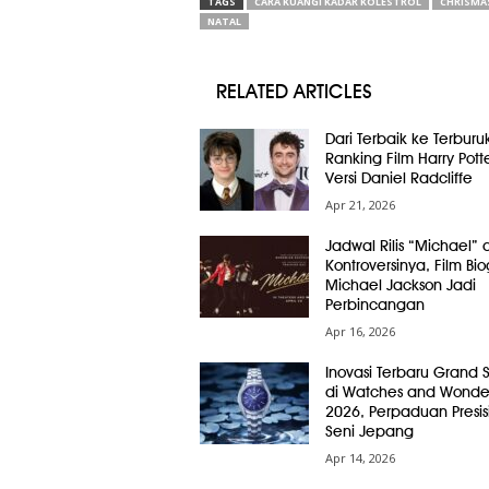
TAGS
CARA KUANGI KADAR KOLESTROL
CHRISMA
NATAL
RELATED ARTICLES
Dari Terbaik ke Terburuk
Ranking Film Harry Pott
Versi Daniel Radcliffe
Apr 21, 2026
Jadwal Rilis “Michael” 
Kontroversinya, Film Bio
Michael Jackson Jadi
Perbincangan
Apr 16, 2026
Inovasi Terbaru Grand 
di Watches and Wonde
2026, Perpaduan Presis
Seni Jepang
Apr 14, 2026