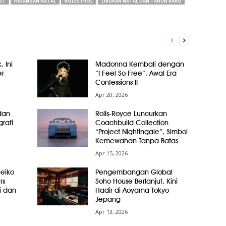
ST
HIDANGAN NATAL
KOLESTROL
LIBURAN NATAL DAN TAHUN BARU
, Ini
Madonna Kembali dengan
er
“I Feel So Free”, Awal Era
Confessions II
Apr 20, 2026
dan
Rolls-Royce Luncurkan
grafi
Coachbuild Collection
“Project Nightingale”, Simbol
Kemewahan Tanpa Batas
Apr 15, 2026
Seiko
Pengembangan Global
rs
Soho House Berlanjut, Kini
i dan
Hadir di Aoyama Tokyo
Jepang
Apr 13, 2026