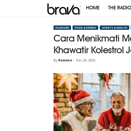
HOME
THE RADI
Brava
Radio
PLEASURE
FOOD & DRINKS
SPORTS & HEALTH
Cara Menikmati M
Khawatir Kolestrol 
By
Redaksi
-
Dec 20, 2022