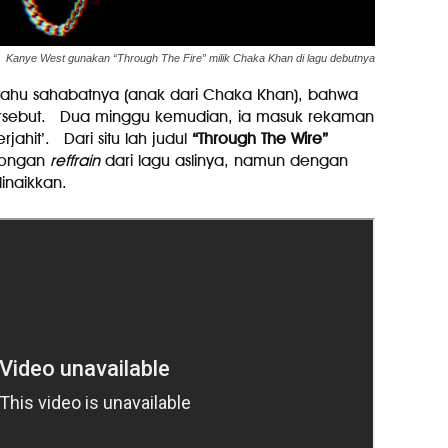
Kanye West gunakan “Through The Fire” milik Chaka Khan di lagu debutnya
itahu sahabatnya (anak dari Chaka Khan), bahwa
ersebut. Dua minggu kemudian, ia masuk rekaman
jahit’. Dari situ lah judul
“Through The Wire”
tongan
reffrain
dari lagu aslinya, namun dengan
inaikkan.