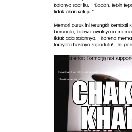
katanya saat itu. “Bodoh, lebih tep
tidak akan setuju.”
Memori buruk ini terungkit kembali 
bercerita, bahwa awalnya ia meman
tidak ada salahnya. Karena mema
ternyata hasilnya seperti itu! Ini p
Media error: Format(s) not support
Video
Player
Download File: https://bravaradio.com/wp-content/uplo
The-Wire.mp4?_=1