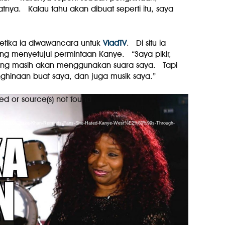
atnya. Kalau tahu akan dibuat seperti itu, saya
ketika ia diwawancara untuk
VladTV
. Di situ ia
g menyetujui permintaan Kanye. “Saya pikir,
ng masih akan menggunakan suara saya. Tapi
enghinaan buat saya, dan juga musik saya.”
ed or source(s) not found
ads/2020/10/Chaka-Khan-Reminds-Fans-She-Hated-Kanye-West%E2%80%99s-Through-