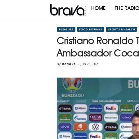
HOME
THE RADI
Brava
Radio
PLEASURE
FOOD & DRINKS
SPORTS & HEALTH
Cristiano Ronaldo 
Ambassador Coca-
By
Redaksi
-
Jun 23, 2021