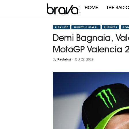
HOME
THE RADI
Brava
Radio
PLEASURE
SPORTS & HEALTH
BUSINESS
TOD
Demi Bagnaia, Vale
MotoGP Valencia 
By
Redaksi
-
Oct 28, 2022