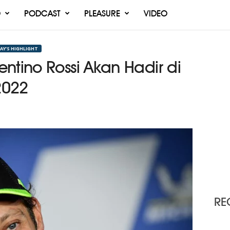
O
PODCAST
PLEASURE
VIDEO
AY’S HIGHLIGHT
ntino Rossi Akan Hadir di
2022
RE