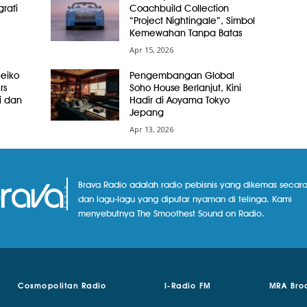
grafi
Coachbuild Collection
“Project Nightingale”, Simbol
Kemewahan Tanpa Batas
Apr 15, 2026
Seiko
Pengembangan Global
rs
Soho House Berlanjut, Kini
i dan
Hadir di Aoyama Tokyo
Jepang
Apr 13, 2026
Brava Radio adalah radio pebisnis yang dikemas secara
dan lagu-lagu yang diputar nyaman di telinga. Kami
menyebutnya The Smoothest Sound on Radio.
Cosmopolitan Radio
I-Radio FM
MRA Bro