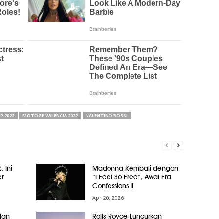
 2022
MOTOGP VALENCIA 2022
VALENTINO ROSSI
, Ini
Madonna Kembali dengan
er
“I Feel So Free”, Awal Era
Confessions II
Apr 20, 2026
dan
Rolls-Royce Luncurkan