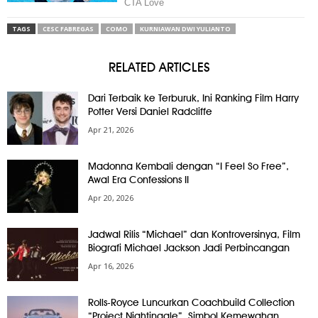
TAGS
CESC FABREGAS
COMO
KURNIAWAN DWI YULIANTO
RELATED ARTICLES
Dari Terbaik ke Terburuk, Ini Ranking Film Harry
Potter Versi Daniel Radcliffe
Apr 21, 2026
Madonna Kembali dengan “I Feel So Free”,
Awal Era Confessions II
Apr 20, 2026
Jadwal Rilis “Michael” dan Kontroversinya, Film
Biografi Michael Jackson Jadi Perbincangan
Apr 16, 2026
Rolls-Royce Luncurkan Coachbuild Collection
“Project Nightingale”, Simbol Kemewahan