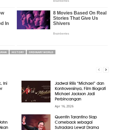
URAN
HISTORY
ORDINARY WORLD
, Ini
Jadwal Rilis “Michael” dan
er
Kontroversinya, Film Biografi
Michael Jackson Jadi
Perbincangan
Apr 16, 2026
Quentin Tarantino Siap
John
Comeback sebagai
Akan
Sutradara Lewat Drama