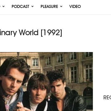
O
PODCAST
PLEASURE
VIDEO
nary World [1992]
RE