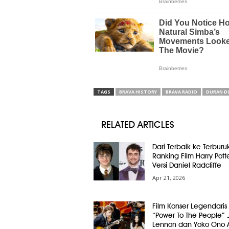
TAGS
BRAVA HISTORY
BRAVA RADIO
DURAN D
RELATED ARTICLES
Dari Terbaik ke Terburuk
Ranking Film Harry Pott
Versi Daniel Radcliffe
Apr 21, 2026
Film Konser Legendaris
“Power To The People” 
Lennon dan Yoko Ono 