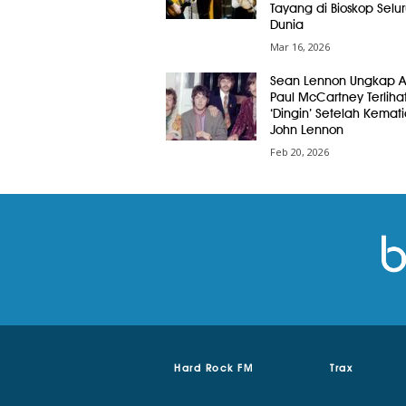
Tayang di Bioskop Selu
Dunia
Mar 16, 2026
Sean Lennon Ungkap A
Paul McCartney Terliha
‘Dingin’ Setelah Kemat
John Lennon
Feb 20, 2026
Hard Rock FM
Trax