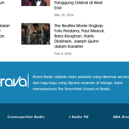
ruh
Panggung Orisinal di West
End
Mar 10, 2026
lasan
The Beatles Movie Ungkap
t
Foto Perdana, Paul Mescal,
ian
Barry Keoghan, Harris
Dickinson, Joseph Quinn
dalam Karakter
Feb 4, 2026
Brava Radio adalah radio pebisnis yang dikemas secara
dan lagu-lagu yang diputar nyaman di telinga. Kami
menyebutnya The Smoothest Sound on Radio.
Cosmopolitan Radio
I-Radio FM
MRA Bro