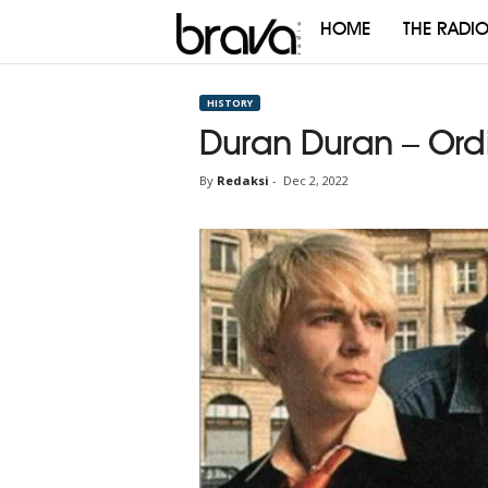
HOME
THE RADI
Brava
Radio
HISTORY
Duran Duran – Ordi
By
Redaksi
-
Dec 2, 2022