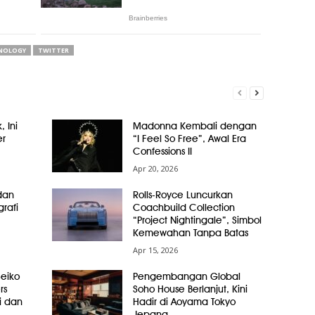
NOLOGY
TWITTER
, Ini
Madonna Kembali dengan
er
“I Feel So Free”, Awal Era
Confessions II
Apr 20, 2026
dan
Rolls-Royce Luncurkan
grafi
Coachbuild Collection
“Project Nightingale”, Simbol
Kemewahan Tanpa Batas
Apr 15, 2026
Seiko
Pengembangan Global
rs
Soho House Berlanjut, Kini
i dan
Hadir di Aoyama Tokyo
Jepang