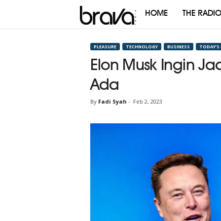
HOME
THE RADI
Brava
Radio
PLEASURE
TECHNOLOGY
BUSINESS
TODAY’S
Elon Musk Ingin Jad
Ada
By
Fadi Syah
-
Feb 2, 2023