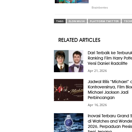
TAGS
ELON MUSK
PLATFORM TWITTER
TECH
RELATED ARTICLES
Dari Terbaik ke Terburuk
Ranking Film Harry Pott
Versi Daniel Radcliffe
Apr 21, 2026
Jadwal Rilis “Michael” 
Kontroversinya, Film Bio
Michael Jackson Jadi
Perbincangan
Apr 16, 2026
Inovasi Terbaru Grand 
di Watches and Wonde
2026, Perpaduan Presis
Seni Jepang