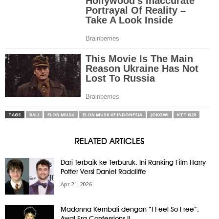
TAGS
BALI
ELON MUSK
ELON MUSK KE INDONESIA
JOKOWI
KTT G20
RELATED ARTICLES
Dari Terbaik ke Terburuk, Ini Ranking Film Harry
Potter Versi Daniel Radcliffe
Apr 21, 2026
Madonna Kembali dengan “I Feel So Free”,
Awal Era Confessions II