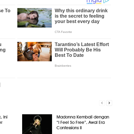
, Ini
Madonna Kembali dengan
er
“I Feel So Free”, Awal Era
Confessions II