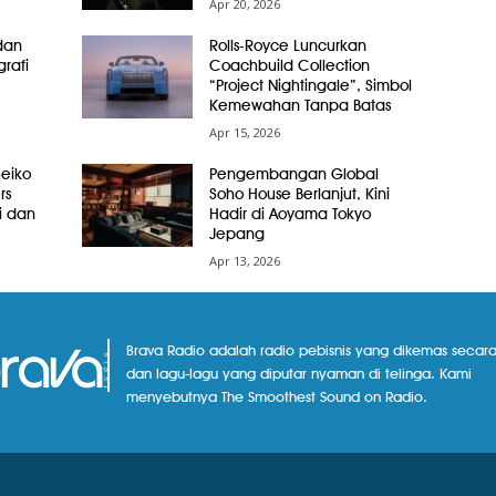
Apr 20, 2026
dan
Rolls-Royce Luncurkan
grafi
Coachbuild Collection
“Project Nightingale”, Simbol
Kemewahan Tanpa Batas
Apr 15, 2026
Seiko
Pengembangan Global
rs
Soho House Berlanjut, Kini
i dan
Hadir di Aoyama Tokyo
Jepang
Apr 13, 2026
Brava Radio adalah radio pebisnis yang dikemas secara
dan lagu-lagu yang diputar nyaman di telinga. Kami
menyebutnya The Smoothest Sound on Radio.