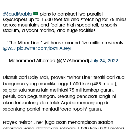
#SaudiArabia
plans to construct two parallel
skyscrapers up to 1,600 feet tall and stretching for 75 miles
across mountains and feature high speed rail, a sports
stadium, a yacht marina, and huge facilities.
– ‘ The Mirror Line ’ will house around five million residents.
@WSJ
pic.twitter.com/jbkYFAUeyI
— Mohammed Alhamed (@M7Alhamed)
July 24, 2022
Dilansir dari Daily Mail, proyek “Mirror Line” terdiri dari dua
bangunan yang memiliki tinggi 1.600 kaki (488 meter),
sejajar satu sama lain melintasi 75 mil lanskap gurun,
pesisir, dan pegunungan. Gedung pencakar langit ini
akan terbentang dari Teluk Aqaba memanjang di
sepanjang pantai menjadi ‘aerotropolis’ gurun.
Proyek “Mirror Line” juga akan menampilkan stadion
olahraga yang ditetapkan setinggi 1.000 kaki (302 meter)