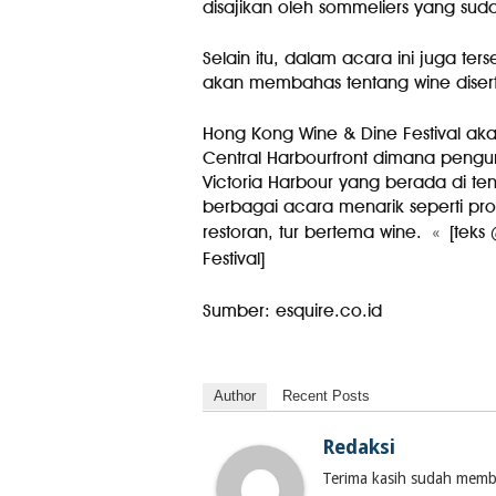
disajikan oleh sommeliers yang sudah
Selain itu, dalam acara ini juga ter
akan membahas tentang wine diserta
Hong Kong Wine & Dine Festival ak
Central Harbourfront dimana peng
Victoria Harbour yang berada di te
berbagai acara menarik seperti pro
restoran, tur bertema wine.
«
[teks 
Festival]
Sumber: esquire.co.id
Author
Recent Posts
Redaksi
Terima kasih sudah membac