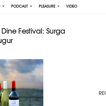
O
PODCAST
PLEASURE
VIDEO
ine Festival: Surga
ugur
RE