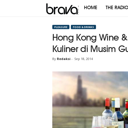
HOME
THE RADI
Brava
Radio
PLEASURE
FOOD & DRINKS
Hong Kong Wine & D
Kuliner di Musim G
By
Redaksi
-
Sep 18, 2014