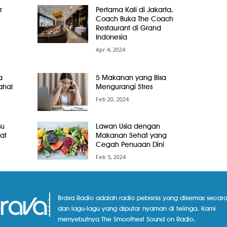
r
Pertama Kali di Jakarta,
Coach Buka The Coach
Restaurant di Grand
Indonesia
Apr 4, 2024
a
5 Makanan yang Bisa
ahal
Mengurangi Stres
Feb 20, 2024
su
Lawan Usia dengan
at
Makanan Sehat yang
Cegah Penuaan Dini
Feb 5, 2024
Brava Radio adalah radio pebisnis yang dikemas secara
dan lagu-lagu yang diputar nyaman di telinga. Kami
menyebutnya The Smoothest Sound on Radio.