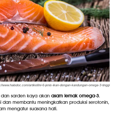
://www.halodoc.com/artikel/ini-6-jenis-ikan-dengan-kandungan-omega-3-tinggi
a, dan sarden kaya akan
asam lemak omega-3
.
si dan membantu meningkatkan produksi serotonin,
lam mengatur suasana hati.