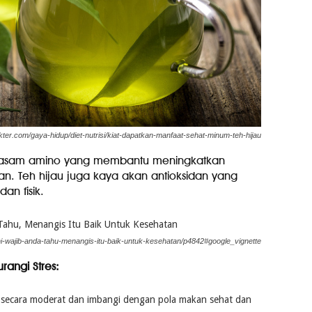
kter.com/gaya-hidup/diet-nutrisi/kiat-dapatkan-manfaat-sehat-minum-teh-hijau
 asam amino yang membantu meningkatkan
n. Teh hijau juga kaya akan antioksidan yang
an fisik.
ni-wajib-anda-tahu-menangis-itu-baik-untuk-kesehatan/p4842#google_vignette
angi Stres:
secara moderat dan imbangi dengan pola makan sehat dan