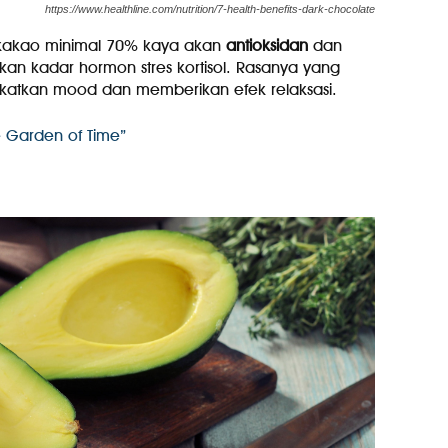
https://www.healthline.com/nutrition/7-health-benefits-dark-chocolate
kakao minimal 70% kaya akan
antioksidan
dan
 kadar hormon stres kortisol. Rasanya yang
katkan mood dan memberikan efek relaksasi.
e Garden of Time”