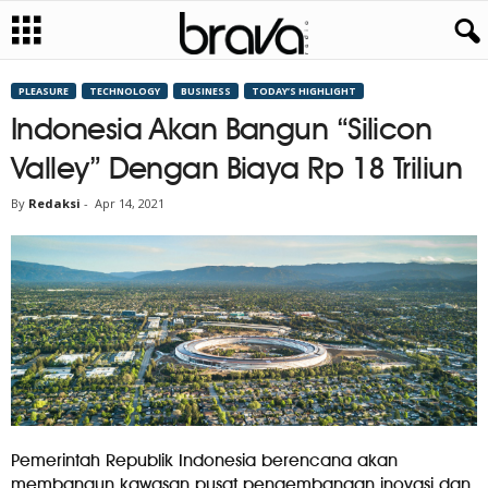
PLEASURE
TECHNOLOGY
BUSINESS
TODAY’S HIGHLIGHT
Indonesia Akan Bangun “Silicon
Valley” Dengan Biaya Rp 18 Triliun
By
Redaksi
-
Apr 14, 2021
Pemerintah Republik Indonesia berencana akan
membangun kawasan pusat pengembangan inovasi dan