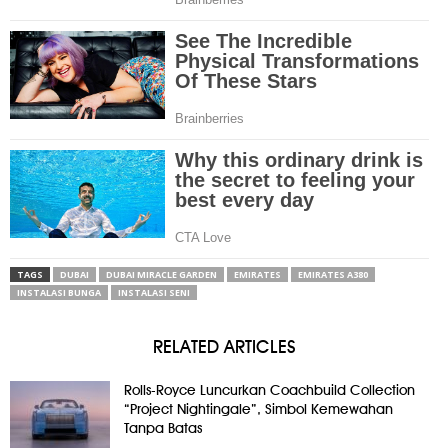
TAGS
DUBAI
DUBAI MIRACLE GARDEN
EMIRATES
EMIRATES A380
INSTALASI BUNGA
INSTALASI SENI
RELATED ARTICLES
Rolls-Royce Luncurkan Coachbuild Collection
“Project Nightingale”, Simbol Kemewahan
Tanpa Batas