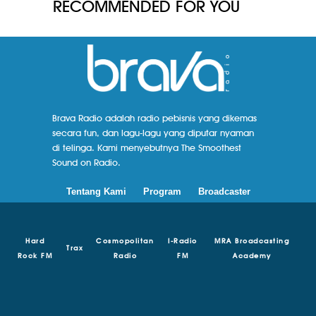
RECOMMENDED FOR YOU
Brava Radio adalah radio pebisnis yang dikemas
secara fun, dan lagu-lagu yang diputar nyaman
di telinga. Kami menyebutnya The Smoothest
Sound on Radio.
Tentang Kami
Program
Broadcaster
Hard
Cosmopolitan
I-Radio
MRA Broadcasting
Trax
Rock FM
Radio
FM
Academy