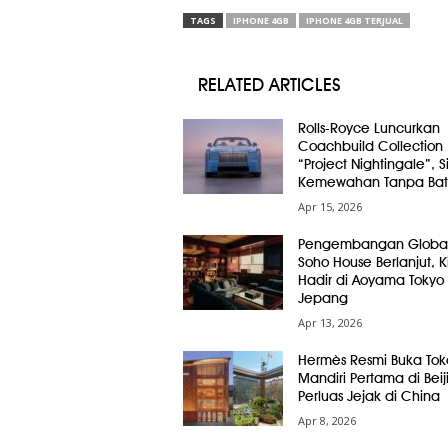
TAGS
IPHONE 4GB
IPHONE 4GB TERJUAL
RELATED ARTICLES
Rolls-Royce Luncurkan
Coachbuild Collection
“Project Nightingale”, 
Kemewahan Tanpa Bat
Apr 15, 2026
Pengembangan Globa
Soho House Berlanjut, Ki
Hadir di Aoyama Tokyo
Jepang
Apr 13, 2026
Hermès Resmi Buka Tok
Mandiri Pertama di Beij
Perluas Jejak di China
Apr 8, 2026