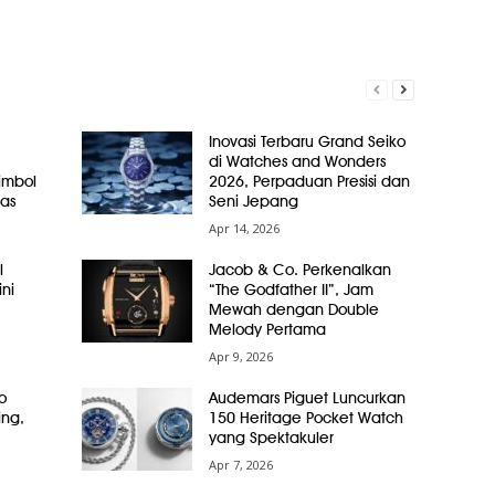
Inovasi Terbaru Grand Seiko
di Watches and Wonders
Simbol
2026, Perpaduan Presisi dan
as
Seni Jepang
Apr 14, 2026
l
Jacob & Co. Perkenalkan
ni
“The Godfather II”, Jam
Mewah dengan Double
Melody Pertama
Apr 9, 2026
o
Audemars Piguet Luncurkan
ing,
150 Heritage Pocket Watch
yang Spektakuler
Apr 7, 2026