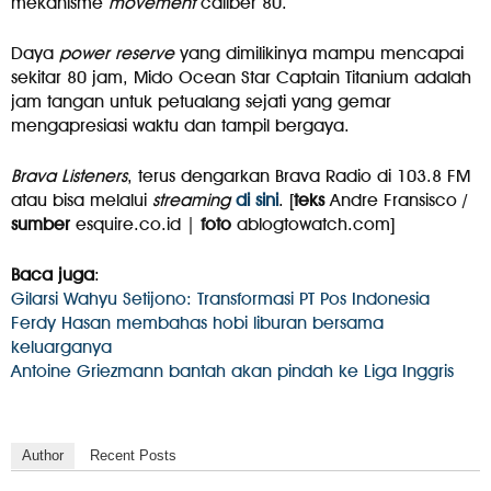
mekanisme
movement
caliber 80.
Daya
power reserve
yang dimilikinya mampu mencapai
sekitar 80 jam, Mido Ocean Star Captain Titanium adalah
jam tangan untuk petualang sejati yang gemar
mengapresiasi waktu dan tampil bergaya.
Brava Listeners
, terus dengarkan Brava Radio di 103.8 FM
atau bisa melalui
streaming
di sini
. [
teks
Andre Fransisco /
sumber
esquire.co.id |
foto
ablogtowatch.com]
Baca juga
:
Gilarsi Wahyu Setijono: Transformasi PT Pos Indonesia
Ferdy Hasan membahas hobi liburan bersama
keluarganya
Antoine Griezmann bantah akan pindah ke Liga Inggris
Author
Recent Posts