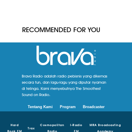
RECOMMENDED FOR YOU
Brava Radio adalah radio pebisnis yang dikemas
secara fun, dan lagu-lagu yang diputar nyaman
di telinga. Kami menyebutnya The Smoothest
Sound on Radio.
Tentang Kami
Program
Broadcaster
Hard
Cosmopolitan
I-Radio
MRA Broadcasting
Trax
Rock FM
Radio
FM
Academy