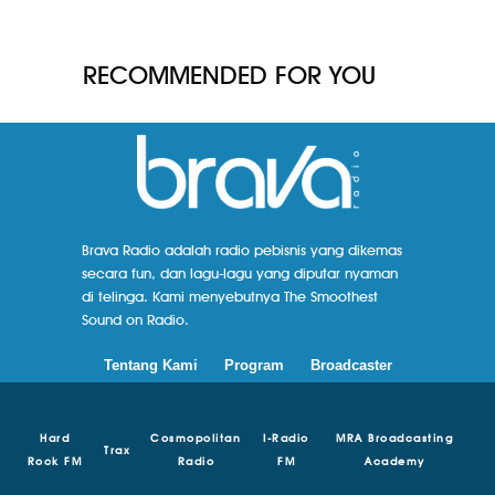
RECOMMENDED FOR YOU
Brava Radio adalah radio pebisnis yang dikemas
secara fun, dan lagu-lagu yang diputar nyaman
di telinga. Kami menyebutnya The Smoothest
Sound on Radio.
Tentang Kami
Program
Broadcaster
Hard
Cosmopolitan
I-Radio
MRA Broadcasting
Trax
Rock FM
Radio
FM
Academy