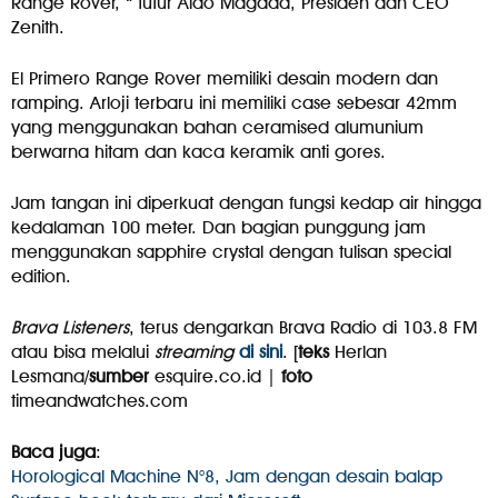
Range Rover, “ tutur Aldo Magada, Presiden dan CEO
Zenith.
El Primero Range Rover memiliki desain modern dan
ramping. Arloji terbaru ini memiliki case sebesar 42mm
yang menggunakan bahan ceramised alumunium
berwarna hitam dan kaca keramik anti gores.
Jam tangan ini diperkuat dengan fungsi kedap air hingga
kedalaman 100 meter. Dan bagian punggung jam
menggunakan sapphire crystal dengan tulisan special
edition.
Brava Listeners
, terus dengarkan Brava Radio di 103.8 FM
atau bisa melalui
streaming
di sini
. [
teks
Herlan
Lesmana/
sumber
esquire.co.id |
foto
timeandwatches.com
Baca juga
:
Horological Machine N°8, Jam dengan desain balap