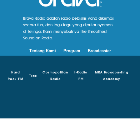
Brava Radio adalah radio pebisnis yang dikemas
secara fun, dan lagu-lagu yang diputar nyaman
di telinga. Kami menyebutnya The Smoothest
Sound on Radio.
Tentang Kami
Program
Broadcaster
Hard
Cosmopolitan
I-Radio
MRA Broadcasting
Trax
Rock FM
Radio
FM
Academy
© Copyright 2018 - 2024 | Brava Radio | MRA Media