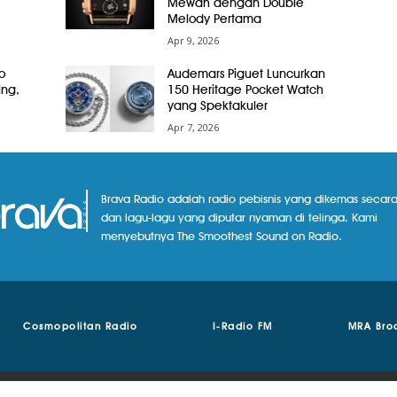
Mewah dengan Double
Melody Pertama
Apr 9, 2026
o
Audemars Piguet Luncurkan
ing,
150 Heritage Pocket Watch
yang Spektakuler
Apr 7, 2026
Brava Radio adalah radio pebisnis yang dikemas secara
dan lagu-lagu yang diputar nyaman di telinga. Kami
menyebutnya The Smoothest Sound on Radio.
Cosmopolitan Radio
I-Radio FM
MRA Bro
© Copyright 2018 - 2024 | Brava Radio | MRA Media