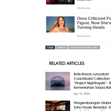
TAGS
MACAU
PORTUGUESE EGG TART
RELATED ARTICLES
Rolls-Royce Luncurkan
Coachbuild Collection
“Project Nightingale”, 
Kemewahan Tanpa Bat
Apr 15, 2026
Pengembangan Globa
Soho House Berlanjut, Ki