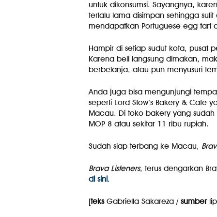
untuk dikonsumsi. Sayangnya, kare
terlalu lama disimpan sehingga suli
mendapatkan Portuguese egg tart 
Hampir di setiap sudut kota, pusat 
Karena beli langsung dimakan, mak
berbelanja, atau pun menyusuri te
Anda juga bisa mengunjungi tempat
seperti Lord Stow’s Bakery & Cafe ya
Macau. Di toko bakery yang sudah bu
MOP 8 atau sekitar 11 ribu rupiah.
Sudah siap terbang ke Macau,
Brav
Brava Listeners
, terus dengarkan Bra
di sini
.
[
teks
Gabriella Sakareza /
sumber
li