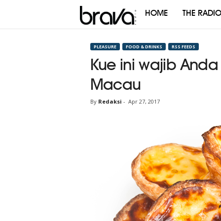
HOME
THE RADI
Brava
Radio
PLEASURE
FOOD & DRINKS
RSS FEEDS
Kue ini wajib Anda
Macau
By
Redaksi
-
Apr 27, 2017