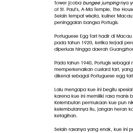
Tower [coba
bungee jumping
-nya y
of St. Paul’s, A-Ma Temple, The Hou
Selain tempat wisata, kuliner Macau
peninggalan bangsa Portugis.
Portuguese Egg Tart hadir di Macau
pada tahun 1920, ketika terjadi pe
diperluas hingga daerah Guangzh
Pada tahun 1940, Portugis sebaga
memperkenalkan custard tart, yan
dikenal sebagai Portuguese egg tart
Lalu mengapa kue ini begitu spesia
karena kue ini memiliki rasa manis
Kelembutan permukaan kue pun nikm
kelembutannya itu, jangan heran k
ketagihan.
Selain rasanya yang enak, kue ini