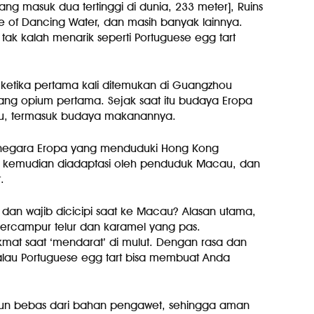
ang masuk dua tertinggi di dunia, 233 meter], Ruins
se of Dancing Water, dan masih banyak lainnya.
 tak kalah menarik seperti Portuguese egg tart
 ketika pertama kali ditemukan di Guangzhou
rang opium pertama. Sejak saat itu budaya Eropa
ou, termasuk budaya makanannya.
i negara Eropa yang menduduki Hong Kong
g kemudian diadaptasi oleh penduduk Macau, dan
.
l dan wajib dicicipi saat ke Macau? Alasan utama,
 bercampur telur dan karamel yang pas.
at saat ‘mendarat’ di mulut. Dengan rasa dan
alau Portuguese egg tart bisa membuat Anda
 pun bebas dari bahan pengawet, sehingga aman