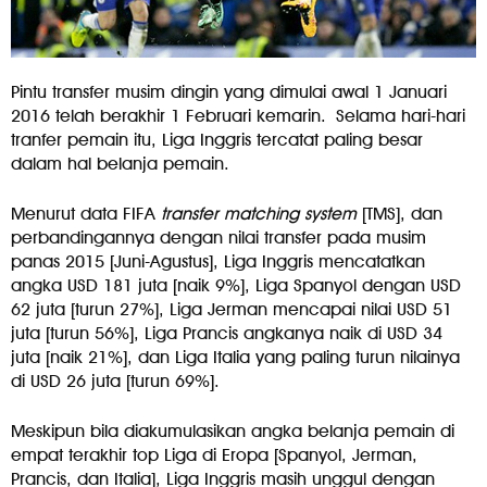
Pintu transfer musim dingin yang dimulai awal 1 Januari
2016 telah berakhir 1 Februari kemarin. Selama hari-hari
tranfer pemain itu, Liga Inggris tercatat paling besar
dalam hal belanja pemain.
Menurut data FIFA
transfer matching system
[TMS], dan
perbandingannya dengan nilai transfer pada musim
panas 2015 [Juni-Agustus], Liga Inggris mencatatkan
angka USD 181 juta [naik 9%], Liga Spanyol dengan USD
62 juta [turun 27%], Liga Jerman mencapai nilai USD 51
juta [turun 56%], Liga Prancis angkanya naik di USD 34
juta [naik 21%], dan Liga Italia yang paling turun nilainya
di USD 26 juta [turun 69%].
Meskipun bila diakumulasikan angka belanja pemain di
empat terakhir top Liga di Eropa [Spanyol, Jerman,
Prancis, dan Italia], Liga Inggris masih unggul dengan