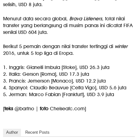
selisih, USD 8 juta.
Menurut data secara global,
Brava Listeners,
total nilai
transfer yang berlangsung di musim panas ini dicatat FIFA
senilai USD 604 juta.
Berikut 5 pemain dengan nilai transfer tertinggi di
winter
2016, untuk 5 top liga di Eropa.
1. Inggris: Gianelli Imbula [Stoke], USD 26.3 juta
2. Italia: Gerson [Roma], USD 17.3 juta
3. Prancis: Jemerson [Monaco], USD 12.2 juta
4. Spanyol: Claudio Beauvue [Celta Vigo], USD 5.6 juta
5. Jerman: Marco Fabian [Frankfurt], USD 3.9 juta
[
teks
@bartno |
foto
Chelseafc.com]
Author
Recent Posts