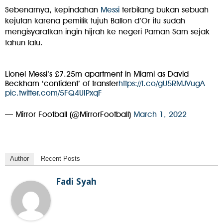
Sebenarnya, kepindahan
Messi
terbilang bukan sebuah
kejutan karena pemilik tujuh Ballon d’Or itu sudah
mengisyaratkan ingin hijrah ke negeri Paman Sam sejak
tahun lalu.
Lionel Messi’s £7.25m apartment in Miami as David
Beckham ‘confident’ of transfer
https://t.co/gU5RMJVugA
pic.twitter.com/5FQ4UIPxqF
— Mirror Football (@MirrorFootball)
March 1, 2022
Author
Recent Posts
Fadi Syah