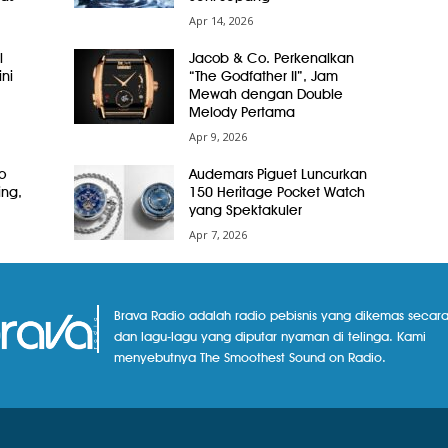
Apr 14, 2026
l
Jacob & Co. Perkenalkan
ni
“The Godfather II”, Jam
Mewah dengan Double
Melody Pertama
Apr 9, 2026
o
Audemars Piguet Luncurkan
ing,
150 Heritage Pocket Watch
yang Spektakuler
Apr 7, 2026
Brava Radio adalah radio pebisnis yang dikemas secara
dan lagu-lagu yang diputar nyaman di telinga. Kami
menyebutnya The Smoothest Sound on Radio.