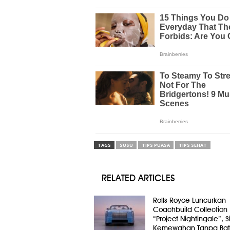
TAGS
SUSU
TIPS PUASA
TIPS SEHAT
RELATED ARTICLES
Rolls-Royce Luncurkan
Coachbuild Collection
“Project Nightingale”, 
Kemewahan Tanpa Bat