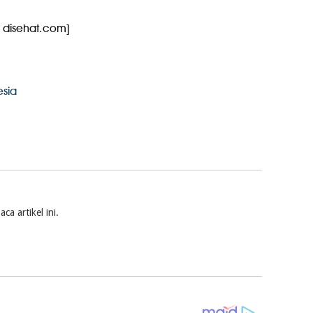
disehat.com]
esia
a artikel ini.