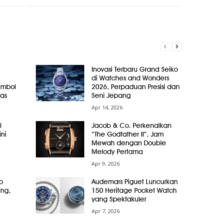
Inovasi Terbaru Grand Seiko
di Watches and Wonders
Simbol
2026, Perpaduan Presisi dan
as
Seni Jepang
Apr 14, 2026
l
Jacob & Co. Perkenalkan
ni
“The Godfather II”, Jam
Mewah dengan Double
Melody Pertama
Apr 9, 2026
o
Audemars Piguet Luncurkan
ing,
150 Heritage Pocket Watch
yang Spektakuler
Apr 7, 2026