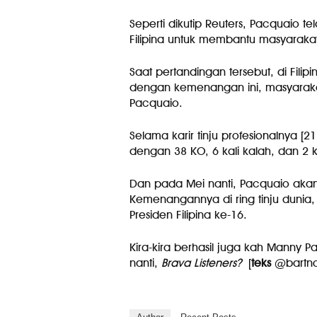
Seperti dikutip Reuters, Pacquaio 
Filipina untuk membantu masyarakat
Saat pertandingan tersebut, di Fil
dengan kemenangan ini, masyarakat
Pacquaio.
Selama karir tinju profesionalnya 
dengan 38 KO, 6 kali kalah, dan 2 ka
Dan pada Mei nanti, Pacquaio akan 
Kemenangannya di ring tinju dunia,
Presiden Filipina ke-16.
Kira-kira berhasil juga kah Manny P
nanti,
Brava Listeners?
[
teks
@bartn