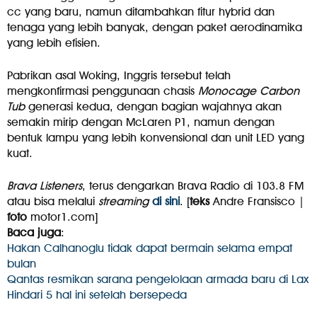
cc yang baru, namun ditambahkan fitur hybrid dan
tenaga yang lebih banyak, dengan paket aerodinamika
yang lebih efisien.
Pabrikan asal Woking, Inggris tersebut telah
mengkonfirmasi penggunaan chasis
Monocage
Carbon
Tub
generasi kedua, dengan bagian wajahnya akan
semakin mirip dengan McLaren P1, namun dengan
bentuk lampu yang lebih konvensional dan unit LED yang
kuat.
Brava Listeners
, terus dengarkan Brava Radio di 103.8 FM
atau bisa melalui
streaming
di sini
. [
teks
Andre Fransisco |
foto
motor1.com]
Baca juga
:
Hakan Calhanoglu tidak dapat bermain selama empat
bulan
Qantas resmikan sarana pengelolaan armada baru di Lax
Hindari 5 hal ini setelah bersepeda