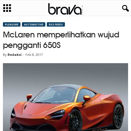
PLEASURE
AUTOMOTIVE
RSS FEEDS
McLaren memperlihatkan wujud
pengganti 650S
By
Redaksi
-
Feb 8, 2017