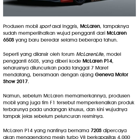
Produsen mobil
sport
asal Inggris,
McLaren
, tampaknya
sudah memperlihatkan wujud pengganti dari
McLaren
650S
yang baru beredar selama beberapa tahun.
Seperti yang dilansir oleh forum
McLarenLife
, model
pengganti 650S, yang diberi kode
McLaren
P14
,
seharusnya diluncurkan pada tanggal 7 Maret
mendatang, bersamaan dengan ajang
Geneva Motor
Show 2017
.
Namun, sebelum McLaren memamerkannya, produsen
mobil yang juga tim F1 tersebut memperkenalkan produk
terbarunya pada undangan khusus, dan kini wujudnya
tampak jelas sebelum peluncuran resminya.
McLaren P14 yang nantinya bernama
720S
dipercaya
akan menggendong mesin turbo V8 berkapasitas 4.000