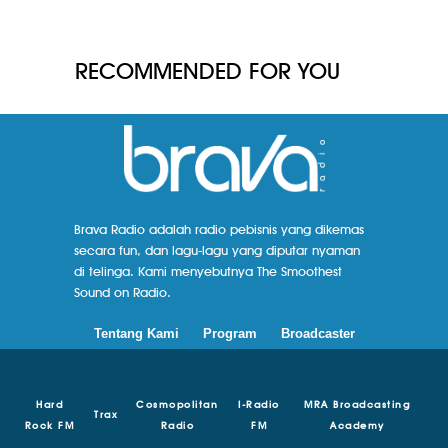
RECOMMENDED FOR YOU
Brava Radio adalah radio pebisnis yang dikemas
secara fun, dan lagu-lagu yang diputar nyaman
di telinga. Kami menyebutnya The Smoothest
Sound on Radio.
Tentang Kami
Program
Broadcaster
Hard
Cosmopolitan
I-Radio
MRA Broadcasting
Trax
Rock FM
Radio
FM
Academy