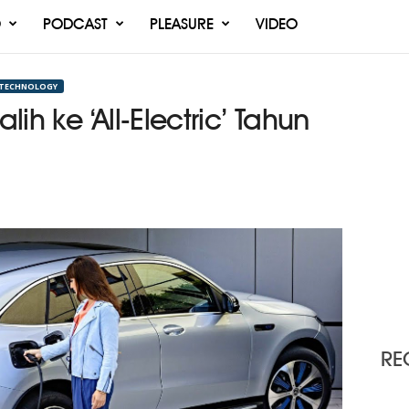
O
PODCAST
PLEASURE
VIDEO
TECHNOLOGY
ih ke ‘All-Electric’ Tahun
RE