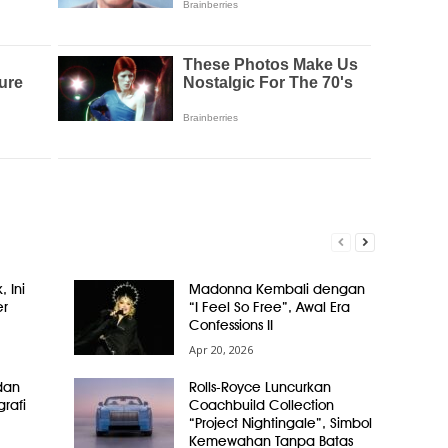
, Ini
Madonna Kembali dengan
er
“I Feel So Free”, Awal Era
Confessions II
Apr 20, 2026
dan
Rolls-Royce Luncurkan
grafi
Coachbuild Collection
“Project Nightingale”, Simbol
Kemewahan Tanpa Batas