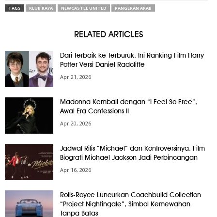
TAGS
KLUB KAYA
NEWCASTLE UNITED
PANGERAN ARAB
RELATED ARTICLES
Dari Terbaik ke Terburuk, Ini Ranking Film Harry
Potter Versi Daniel Radcliffe
Apr 21, 2026
Madonna Kembali dengan “I Feel So Free”,
Awal Era Confessions II
Apr 20, 2026
Jadwal Rilis “Michael” dan Kontroversinya, Film
Biografi Michael Jackson Jadi Perbincangan
Apr 16, 2026
Rolls-Royce Luncurkan Coachbuild Collection
“Project Nightingale”, Simbol Kemewahan
Tanpa Batas