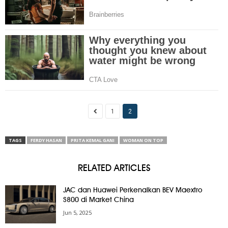
1
2
TAGS
FERDY HASAN
PRITA KEMAL GANI
WOMAN ON TOP
RELATED ARTICLES
JAC dan Huawei Perkenalkan BEV Maextro
S800 di Market China
Jun 5, 2025