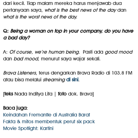
dari kecil. Tiap malam mereka harus menjawab dua
pertanyaan saya,
what is the best news of the day
dan
what is the worst news of the day.
Q:
Being a woman on top in your company, do you have
a bad day?
A:
Of course, we’re human being.
Pasti ada
good mood
dan
bad mood
, menurut saya wajar sekali.
Brava Listeners
, terus dengarkan Brava Radio di 103.8 FM
atau bisa melalui
streaming
di sini
.
[
teks
Nada Inditya Lifa |
foto
dok. Brava]
Baca juga
:
Keindahan Fremantle di Australia Barat
Fakta & mitos membentuk perut six pack
Movie Spotlight: Kartini