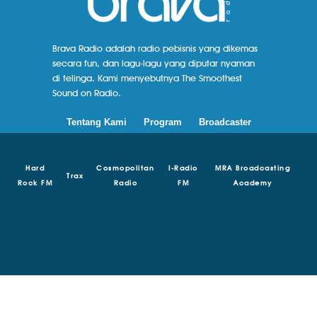
Brava Radio adalah radio pebisnis yang dikemas
secara fun, dan lagu-lagu yang diputar nyaman
di telinga. Kami menyebutnya The Smoothest
Sound on Radio.
Tentang Kami
Program
Broadcaster
Hard
Cosmopolitan
I-Radio
MRA Broadcasting
Trax
Rock FM
Radio
FM
Academy
© Copyright 2018 - 2024 | Brava Radio | MRA Media