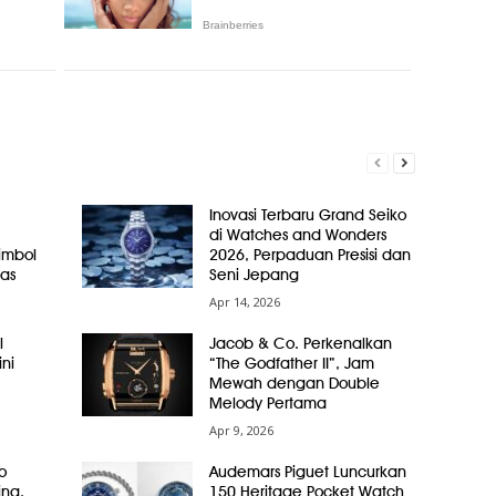
Inovasi Terbaru Grand Seiko
di Watches and Wonders
Simbol
2026, Perpaduan Presisi dan
as
Seni Jepang
Apr 14, 2026
l
Jacob & Co. Perkenalkan
ni
“The Godfather II”, Jam
Mewah dengan Double
Melody Pertama
Apr 9, 2026
o
Audemars Piguet Luncurkan
ing,
150 Heritage Pocket Watch