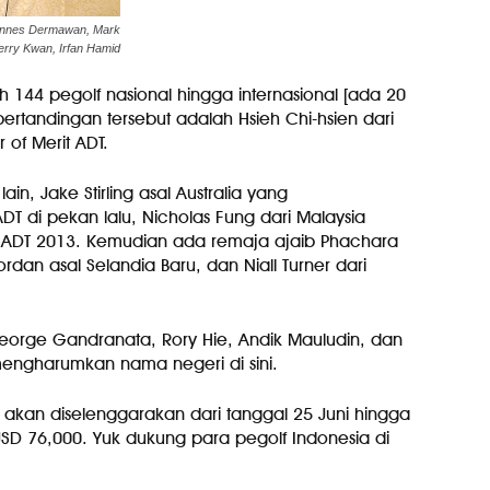
hannes Dermawan, Mark
erry Kwan, Irfan Hamid
leh 144 pegolf nasional hingga internasional [ada 20
ertandingan tersebut adalah Hsieh Chi-hsien dari
of Merit ADT.
ain, Jake Stirling asal Australia yang
 di pekan lalu, Nicholas Fung dari Malaysia
it ADT 2013. Kemudian ada remaja ajaib Phachara
rdan asal Selandia Baru, dan Niall Turner dari
 George Gandranata, Rory Hie, Andik Mauludin, dan
ngharumkan nama negeri di sini.
p akan diselenggarakan dari tanggal 25 Juni hingga
USD 76,000. Yuk dukung para pegolf Indonesia di