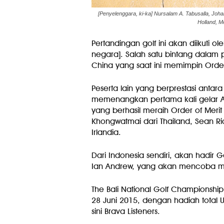
[Penyelenggara, ki-ka] Nursalam A. Tabusalla, Jo
Holland, M
Pertandingan golf ini akan diikuti o
negara]. Salah satu bintang dalam p
China yang saat ini memimpin Order 
Peserta lain yang berprestasi antara l
memenangkan pertama kali gelar ADT
yang berhasil meraih Order of Mer
Khongwatmai dari Thailand, Sean Rio
Irlandia.
Dari Indonesia sendiri, akan hadir
Ian Andrew, yang akan mencoba me
The Bali National Golf Championshi
28 Juni 2015, dengan hadiah total 
sini Brava Listeners.