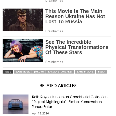
TAGS
ELON MUSK
JOKOWI
KAESANG PANGAREP
SANG PISANG
TESLA
RELATED ARTICLES
Rolls-Royce Luncurkan Coachbuild Collection
“Project Nightingale”, Simbol Kemewahan
Tanpa Batas
Apr 15, 2026