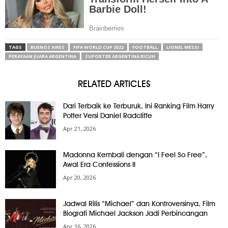
TAGS
BUENOS AIRES
FIFA WORLD CUP 2022
FOOTBALL
LIONEL MESSI
PERAYAAN JUARA ARGENTINA
SUPORTER ARGENTINA RICUH
RELATED ARTICLES
Dari Terbaik ke Terburuk, Ini Ranking Film Harry
Potter Versi Daniel Radcliffe
Apr 21, 2026
Madonna Kembali dengan “I Feel So Free”,
Awal Era Confessions II
Apr 20, 2026
Jadwal Rilis “Michael” dan Kontroversinya, Film
Biografi Michael Jackson Jadi Perbincangan
Apr 16, 2026