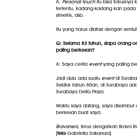
A:
Personal touch
itu bisa fokusnya
tertentu, kadang-kadang kan pada
simetris, dsb.
Itu yang harus diatasi dengan sent
Q: Selama 83 tahun, siapa orang-o
paling berkesan?
A: Saya cerita
event
yang paling be
Jadi dulu ada suatu
event
di Suraba
Sekitar tahun 80an, di Surabaya ad
Surabaya Delta Plaza.
Waktu saya datang, saya disambut o
berkesan buat saya.
Bravaners
, terus dengarkan Brava R
[
teks
Gabriella Sakareza]