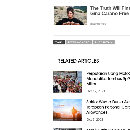
TAGS
PETER WONGSO
THE CAPTAIN
RELATED ARTICLES
Perputaran Uang Moto
Mandalika Tembus Rp
Miliar
Oct 17, 2023
Sektor Wisata Dunia Ak
Terapkan Personal Car
Allowances
Oct 9, 2023