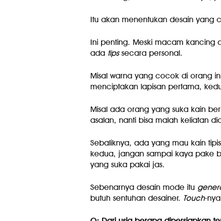
Itu akan menentukan desain yang c
Ini penting. Meski macam kancing a
ada
tips
secara personal.
Misal warna yang cocok di orang ini
menciptakan lapisan pertama, kedua
Misal ada orang yang suka kain ber
asalan, nanti bisa malah keliatan di
Sebaliknya, ada yang mau kain tip
kedua, jangan sampai kaya pake be
yang suka pakai jas.
Sebenarnya desain mode itu
gener
butuh sentuhan desainer.
Touch
-nya
Q: Dari usia berapa dipersiapkan ter