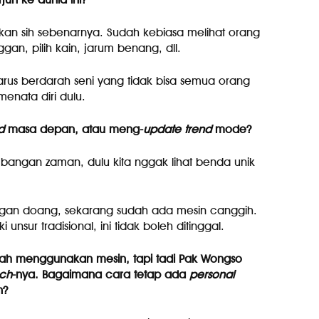
iapkan sih sebenarnya. Sudah kebiasa melihat orang
an, pilih kain, jarum benang, dll.
 harus berdarah seni yang tidak bisa semua orang
menata diri dulu.
d
masa depan, atau meng-
update
trend
mode?
mbangan zaman, dulu kita nggak lihat benda unik
tangan doang, sekarang sudah ada mesin canggih.
 unsur tradisional, ini tidak boleh ditinggal.
dah menggunakan mesin, tapi tadi Pak Wongso
uch
-nya. Bagaimana cara tetap ada
personal
n?