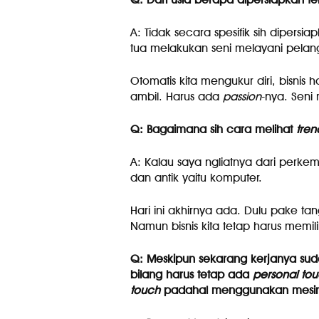
A: Tidak secara spesifik sih dipers
tua melakukan seni melayani pelangg
Otomatis kita mengukur diri, bisnis
ambil. Harus ada
passion
-nya. Seni 
Q: Bagaimana sih cara melihat
tren
A: Kalau saya ngliatnya dari perke
dan antik yaitu komputer.
Hari ini akhirnya ada. Dulu pake 
Namun bisnis kita tetap harus memiliki
Q: Meskipun sekarang kerjanya su
bilang harus tetap ada
personal to
touch
padahal menggunakan mesi