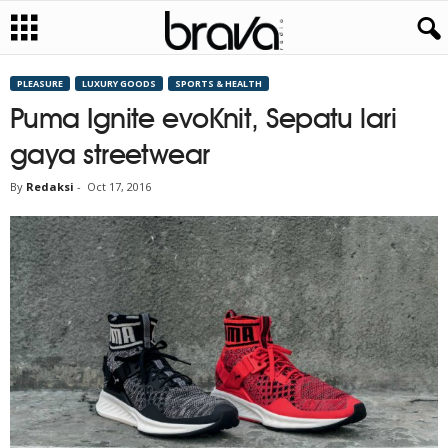
PLEASURE
LUXURY GOODS
SPORTS & HEALTH
Puma Ignite evoKnit, Sepatu lari
gaya streetwear
By
Redaksi
-
Oct 17, 2016