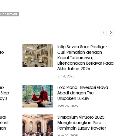
HE CAPTAIN
Intip Seven Seas Prestige:
ro
Curi Perhatian dengan
Kapal Terbarunya,
Direncanakan Berlayar Pada
Akhir Tahun 2026
Jun 4, 2025
ex
Loro Piana, Investasi Gaya
 Siap
Abadi dengan The
by’s
Unspoken Luxury
May 26, 2025
ura!
Simposium Virtuoso 2025,
lusif
Menghubungkan Para
gah
Pemimpin Luxury Traveler
May 22, 2025