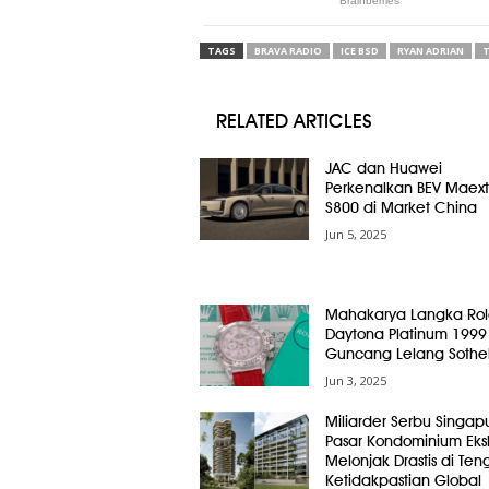
TAGS
BRAVA RADIO
ICE BSD
RYAN ADRIAN
T
RELATED ARTICLES
JAC dan Huawei
Perkenalkan BEV Maext
S800 di Market China
Jun 5, 2025
Mahakarya Langka Rol
Daytona Platinum 1999
Guncang Lelang Sothe
Jun 3, 2025
Miliarder Serbu Singap
Pasar Kondominium Eksk
Melonjak Drastis di Ten
Ketidakpastian Global