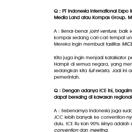
Q : PT Indonesia International Expo i
Media Land atau Kompas Group. Mung
A : Benar-benar
joint venture
, baik 
kompas sedang cari-cari tempat unt
Mereka ingin membuat fasilitas
MIC
Kita juga ingin menjadi katalisator 
Hampir di semua negara, yang memba
sedangkan kita
full
swasta. Jadi ini 
pemerintah.
Q : Dengan adanya ICE ini, bagaim
dapat bersaing di kawasan regional
A : Sebenarnya Indonesia juga sudah
JCC lebih banyak ke convention-ny
dulu. ICE itu kan 90% isinya adalah
convention
dan
meeting
.