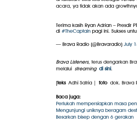
acara, ya tidak akan ada growthnya.
Terima kasih Ryan Adrian – Presdir PT
di
#TheCaptain
pagi ini. Sukses unt
— Brava Radio (@Bravaradio)
July 
Brava Listeners
, terus dengarkan Bra
melalui
streaming
di sini
.
[
teks
Adhi Satria |
foto
dok. Brava 
Baca juga:
Perlukah mempersiapkan masa pensi
Mengunjungi uniknya beragam destin
Besarkan bisep dengan 6 gerakan