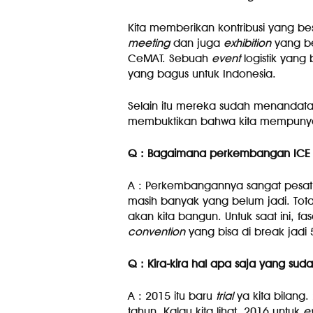
Kita memberikan kontribusi yang bes
meeting
dan juga
exhibition
yang ber
CeMAT. Sebuah
event
logistik yang
yang bagus untuk Indonesia.
Selain itu mereka sudah menandatan
membuktikan bahwa kita mempunyai 
Q : Bagaimana perkembangan ICE s
A : Perkembangannya sangat pesat.
masih banyak yang belum jadi. Tot
akan kita bangun. Untuk saat ini, fa
convention
yang bisa di break jadi
Q : Kira-kira hal apa saja yang sud
A : 2015 itu baru
trial
ya kita bilang.
tahun. Kalau kita lihat, 2016 untuk
e