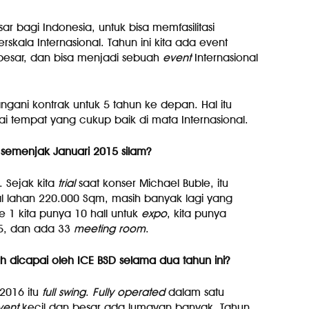
ar bagi Indonesia, untuk bisa memfasilitasi
skala Internasional. Tahun ini kita ada event
 besar, dan bisa menjadi sebuah
event
Internasional
gani kontrak untuk 5 tahun ke depan. Hal itu
tempat yang cukup baik di mata Internasional.
emenjak Januari 2015 silam?
 Sejak kita
trial
saat konser Michael Buble, itu
al lahan 220.000 Sqm, masih banyak lagi yang
se 1 kita punya 10 hall untuk
expo
, kita punya
 5, dan ada 33
meeting room
.
ah dicapai oleh ICE BSD selama dua tahun ini?
 2016 itu
full swing
.
Fully operated
dalam satu
vent
kecil dan besar ada lumayan banyak. Tahun