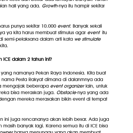
kaian hall yang ada.
Growth
-nya itu hampir sekitar
 harus punya sekitar 10.000
event
. Banyak sekali
ya ya kita harus membuat stimulus agar
event
itu
adi semi-pelaksana dalam arti kata
we stimulate
ita.
n ICE dalam 2 tahun ini?
uk yang namanya Pekan Raya Indonesia. Kita buat
eri nama Pesta Rakyat dimana di dalanmnya ada
kita mengajak beberapa
event organizer
lain, untuk
reka bisa meraskan juga.
Obstacle
-nya yang ada
ri dengan mereka merasakan bikin event di tempat
un ini juga rencananya akan lebih besar. Ada juga
masih banyak lagi. Karena semua itu di ICE bisa
owner
hanya menunggu yang akan membuat