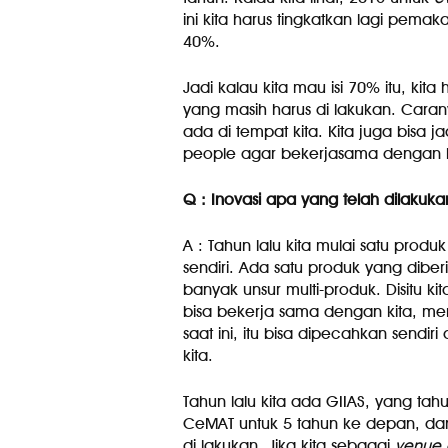
ini kita harus tingkatkan lagi pema
40%.
Jadi kalau kita mau isi 70% itu, kita
yang masih harus di lakukan. Caran
ada di tempat kita. Kita juga bisa j
people agar bekerjasama dengan k
Q : Inovasi apa yang telah dilakuka
A : Tahun lalu kita mulai satu prod
sendiri. Ada satu produk yang dib
banyak unsur multi-produk. Disitu 
bisa bekerja sama dengan kita, me
saat ini, itu bisa dipecahkan sendi
kita.
Tahun lalu kita ada GIIAS, yang tah
CeMAT untuk 5 tahun ke depan, dan 
di lakukan. Jika kita sebagai
venue 