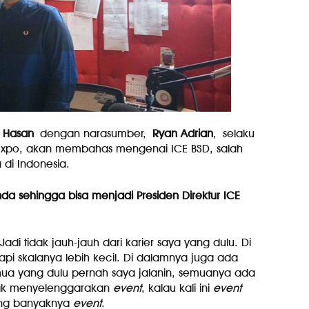
i Hasan
dengan narasumber,
Ryan Adrian
, selaku
l Expo, akan membahas mengenai ICE BSD, salah
a di Indonesia.
da sehingga bisa menjadi Presiden Direktur ICE
 Jadi tidak jauh-jauh dari karier saya yang dulu. Di
tapi skalanya lebih kecil. Di dalamnya juga ada
emua yang dulu pernah saya jalanin, semuanya ada
idak menyelenggarakan
event
, kalau kali ini
event
king banyaknya
event
.