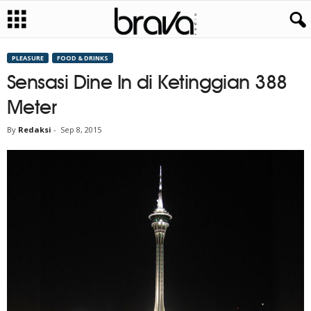
PLEASURE
FOOD & DRINKS
Sensasi Dine In di Ketinggian 388
Meter
By
Redaksi
-
Sep 8, 2015