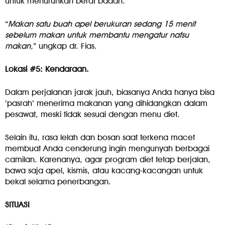
untuk menurunkan berat badan.
“
Makan satu buah apel berukuran sedang 15 menit
sebelum makan untuk membantu mengatur nafsu
makan,
” ungkap dr. Fias.
Lokasi #5: Kendaraan.
Dalam perjalanan jarak jauh, biasanya Anda hanya bisa
’pasrah’ menerima makanan yang dihidangkan dalam
pesawat, meski tidak sesuai dengan menu diet.
Selain itu, rasa lelah dan bosan saat terkena macet
membuat Anda cenderung ingin mengunyah berbagai
camilan. Karenanya, agar program diet tetap berjalan,
bawa saja apel, kismis, atau kacang-kacangan untuk
bekal selama penerbangan.
SITUASI