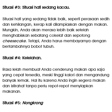
Situasi #3: Situasi hati sedang kacau.
Situasi hati yang sedang tidak baik, seperti perasaan sedih
dan kehilangan, kerap kali dilampiaskan dengan makan.
Mungkin, Anda akan merasa lebih baik setelah
menghabiskan sebatang cokelat dan sepotong
cheesecake
. Tetapi, Anda harus membayarnya dengan
bertambahnya bobot tubuh.
Situasi #4: Kelelahan.
Rasa lelah membuat Anda cenderung makan apa saja
yang cepat tersedia, meski tinggi kalori dan mengandung
banyak lemak. Hal itu karena Anda ingin segera makan
dan istirahat tanpa perlu repot-repot menyiapkan
makanan.
Situasi #5:
Nongkrong