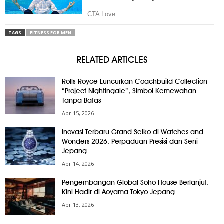
TAGS
FITNESS FOR MEN
RELATED ARTICLES
Rolls-Royce Luncurkan Coachbuild Collection
“Project Nightingale”, Simbol Kemewahan
Tanpa Batas
Apr 15, 2026
Inovasi Terbaru Grand Seiko di Watches and
Wonders 2026, Perpaduan Presisi dan Seni
Jepang
Apr 14, 2026
Pengembangan Global Soho House Berlanjut,
Kini Hadir di Aoyama Tokyo Jepang
Apr 13, 2026