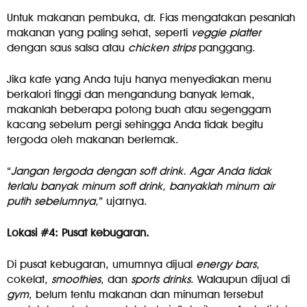
Untuk makanan pembuka, dr. Fias mengatakan pesanlah
makanan yang paling sehat, seperti
veggie platter
dengan saus salsa atau
chicken strips
panggang.
Jika kafe yang Anda tuju hanya menyediakan menu
berkalori tinggi dan mengandung banyak lemak,
makanlah beberapa potong buah atau segenggam
kacang sebelum pergi sehingga Anda tidak begitu
tergoda oleh makanan berlemak.
“
Jangan tergoda dengan soft drink. Agar Anda tidak
terlalu banyak minum soft drink, banyaklah minum air
putih sebelumnya,
” ujarnya.
Lokasi #4: Pusat kebugaran.
Di pusat kebugaran, umumnya dijual
energy bars
,
cokelat,
smoothies
, dan
sports drinks
. Walaupun dijual di
gym
, belum tentu makanan dan minuman tersebut