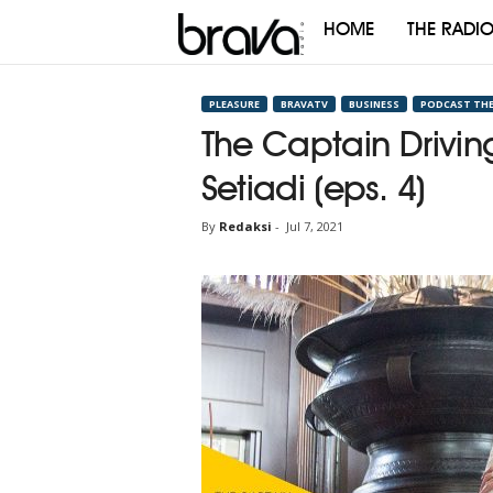
HOME
THE RADI
Brava
Radio
PLEASURE
BRAVATV
BUSINESS
PODCAST THE
The Captain Driving
Setiadi (eps. 4)
By
Redaksi
-
Jul 7, 2021