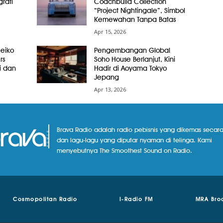
grafi
Coachbuild Collection
“Project Nightingale”, Simbol
Kemewahan Tanpa Batas
Apr 15, 2026
Seiko
Pengembangan Global
rs
Soho House Berlanjut, Kini
i dan
Hadir di Aoyama Tokyo
Jepang
Apr 13, 2026
Brava Radio adalah radio pebisnis yang dikemas secara
dan lagu-lagu yang diputar nyaman di telinga. Kami
menyebutnya The Smoothest Sound on Radio.
Cosmopolitan Radio
I-Radio FM
MRA Bro