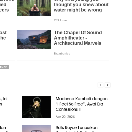
IENCE
, Ini
Madonna Kembali dengan
er
“I Feel So Free”, Awal Era
Confessions II
Apr 20, 2026
dan
Rolls-Royce Luncurkan