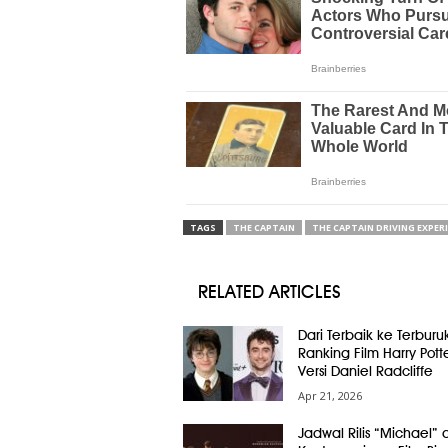
TAGS
THE CAPTAIN
THE CAPTAIN DRIVING EXPER
RELATED ARTICLES
Dari Terbaik ke Terburuk
Ranking Film Harry Pott
Versi Daniel Radcliffe
Apr 21, 2026
Jadwal Rilis “Michael” 