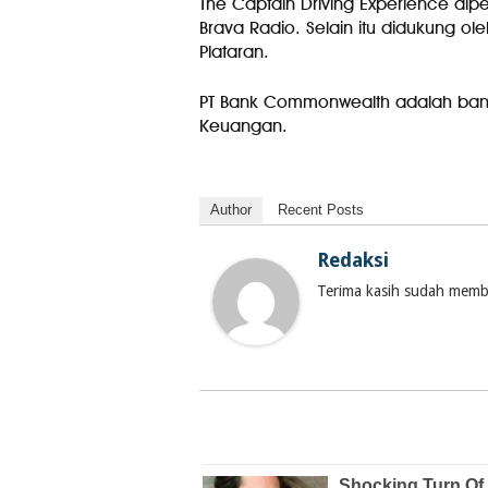
The Captain Driving Experience d
Brava Radio.⁣⁣⁣⁣ ⁣⁣⁣⁣Selain itu diduku
Plataran.⁣⁣⁣⁣ ⁣⁣⁣⁣
PT Bank Commonwealth adalah bank 
Keuangan.⁣⁣⁣⁣
Author
Recent Posts
Redaksi
Terima kasih sudah membac