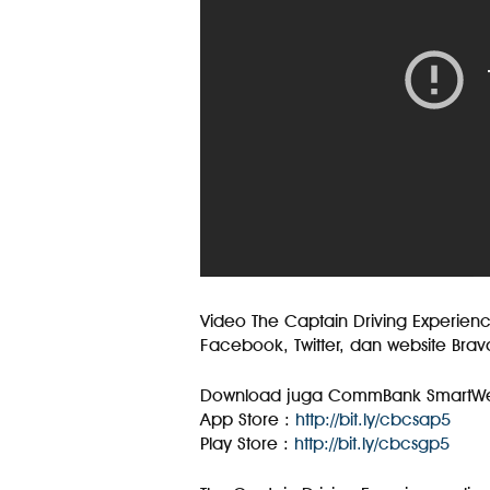
Video The Captain Driving Experien
Facebook, Twitter, dan website Brava R
⁣⁣⁣⁣Download juga CommBank SmartWe
App Store :
http://bit.ly/cbcsap5
Play Store :
http://bit.ly/cbcsgp5
⁣⁣⁣⁣